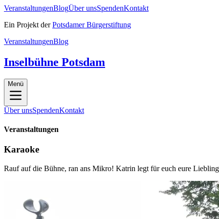
Veranstaltungen
Blog
Über uns
Spenden
Kontakt
Ein Projekt der
Potsdamer Bürgerstiftung
Veranstaltungen
Blog
Inselbühne Potsdam
Menü
Über uns
Spenden
Kontakt
Veranstaltungen
Karaoke
Rauf auf die Bühne, ran ans Mikro! Katrin legt für euch eure Lieblin