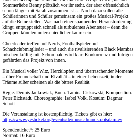
Sommerliebe Benny plötzlich vor ihr steht, der aber offensichtlich
schon länger mit Sarah zusammen ist … Noch dazu sollen alle
Schülerinnen und Schüler gemeinsam ein großes Musical-Projekt
auf die Beine stellen. Was nach einer spannenden Herausforderung
klingt, entpuppt sich schnell als turbulentes Abenteuer – denn die
Gruppen könnten unterschiedlicher kaum sein.
Cheerleader treffen auf Nerds, Footballspieler auf
Schachclubmitglieder – und auch die rivalisierenden Black Mambas
mischen kräftig mit. Schon bald wird klar: Konkurrenz und Intrigen
gefährden das Projekt von innen.
Ein Musical voller Witz, Herzklopfen und überraschender Momente
– über Freundschaft und Rivalität – in einer Lebenszeit, in der
Träume süßer scheinen als die bittere Realität.
Regie: Dennis Jankowiak, Buch: Tamina Ciskowski, Komposition:
Peter Eichstädt, Choreographie: Isabel Volk, Kostüm: Dagmar
Schott
Die Veranstaltung ist kostenpflichtig. Tickets gibt es hier:
https://www.yesticket.org/events/de/musicalminds-potsdam-ev
Spendenticket*: 25 Euro
Normal: 16 Euro