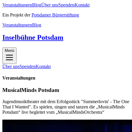
Veranstaltungen
Blog
Über uns
Spenden
Kontakt
Ein Projekt der
Potsdamer Bürgerstiftung
Veranstaltungen
Blog
Inselbühne Potsdam
Menü
Über uns
Spenden
Kontakt
Veranstaltungen
MusicalMinds Potsdam
Jugendmusiktheater mit dem Erfolgsstück "Summerlovin' - The One
That I Wanted". Es spielen, singen und tanzen die „MusicalMinds
Potsdam“ live begleitet vom „MusicalMindsOrchestra“