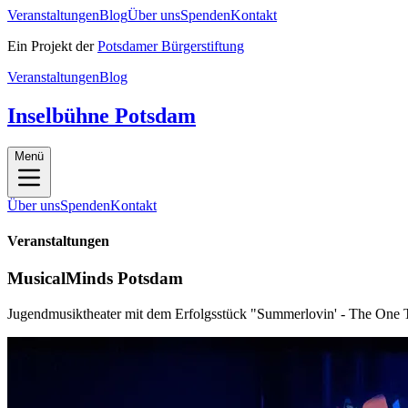
Veranstaltungen
Blog
Über uns
Spenden
Kontakt
Ein Projekt der
Potsdamer Bürgerstiftung
Veranstaltungen
Blog
Inselbühne Potsdam
Menü
Über uns
Spenden
Kontakt
Veranstaltungen
MusicalMinds Potsdam
Jugendmusiktheater mit dem Erfolgsstück "Summerlovin' - The One T