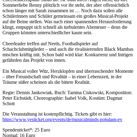
Sommerliebe Benny plötzlich vor ihr steht, der aber offensichtlich
schon länger mit Sarah zusammen ist … Noch dazu sollen alle
Schülerinnen und Schüler gemeinsam ein großes Musical-Projekt
auf die Beine stellen. Was nach einer spannenden Herausforderung
klingt, entpuppt sich schnell als turbulentes Abenteuer – denn die
Gruppen könnten unterschiedlicher kaum sein.
Cheerleader treffen auf Nerds, Footballspieler auf
Schachclubmitglieder – und auch die rivalisierenden Black Mambas
mischen kräftig mit. Schon bald wird klar: Konkurrenz und Intrigen
gefährden das Projekt von innen.
Ein Musical voller Witz, Herzklopfen und überraschender Momente
– über Freundschaft und Rivalität – in einer Lebenszeit, in der
Träume süßer scheinen als die bittere Realität.
Regie: Dennis Jankowiak, Buch: Tamina Ciskowski, Komposition:
Peter Eichstädt, Choreographie: Isabel Volk, Kostüm: Dagmar
Schott
Die Veranstaltung ist kostenpflichtig. Tickets gibt es hier:
https://www.yesticket.org/events/de/musicalminds-potsdam-ev
Spendenticket*: 25 Euro
Normal: 16 Euro