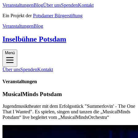
Veranstaltungen
Blog
Über uns
Spenden
Kontakt
Ein Projekt der
Potsdamer Bürgerstiftung
Veranstaltungen
Blog
Inselbühne Potsdam
Menü
Über uns
Spenden
Kontakt
Veranstaltungen
MusicalMinds Potsdam
Jugendmusiktheater mit dem Erfolgsstück "Summerlovin' - The One
That I Wanted". Es spielen, singen und tanzen die „MusicalMinds
Potsdam“ live begleitet vom „MusicalMindsOrchestra“