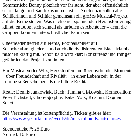
Sommerliebe Benny plötzlich vor ihr steht, der aber offensichtlich
schon länger mit Sarah zusammen ist … Noch dazu sollen alle
Schülerinnen und Schüler gemeinsam ein großes Musical-Projekt
auf die Beine stellen. Was nach einer spannenden Herausforderung
klingt, entpuppt sich schnell als turbulentes Abenteuer – denn die
Gruppen könnten unterschiedlicher kaum sein.
Cheerleader treffen auf Nerds, Footballspieler auf
Schachclubmitglieder – und auch die rivalisierenden Black Mambas
mischen kräftig mit. Schon bald wird klar: Konkurrenz und Intrigen
gefährden das Projekt von innen.
Ein Musical voller Witz, Herzklopfen und überraschender Momente
– über Freundschaft und Rivalität – in einer Lebenszeit, in der
Träume süßer scheinen als die bittere Realität.
Regie: Dennis Jankowiak, Buch: Tamina Ciskowski, Komposition:
Peter Eichstädt, Choreographie: Isabel Volk, Kostüm: Dagmar
Schott
Die Veranstaltung ist kostenpflichtig. Tickets gibt es hier:
https://www.yesticket.org/events/de/musicalminds-potsdam-ev
Spendenticket*: 25 Euro
Normal: 16 Euro