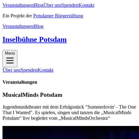
Veranstaltungen
Blog
Über uns
Spenden
Kontakt
Ein Projekt der
Potsdamer Bürgerstiftung
Veranstaltungen
Blog
Inselbühne Potsdam
Menü
Über uns
Spenden
Kontakt
Veranstaltungen
MusicalMinds Potsdam
Jugendmusiktheater mit dem Erfolgsstück "Summerlovin' - The One
That I Wanted". Es spielen, singen und tanzen die „MusicalMinds
Potsdam“ live begleitet vom „MusicalMindsOrchestra“