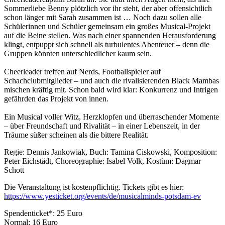
Sommerliebe Benny plötzlich vor ihr steht, der aber offensichtlich
schon länger mit Sarah zusammen ist … Noch dazu sollen alle
Schülerinnen und Schüler gemeinsam ein großes Musical-Projekt
auf die Beine stellen. Was nach einer spannenden Herausforderung
klingt, entpuppt sich schnell als turbulentes Abenteuer – denn die
Gruppen könnten unterschiedlicher kaum sein.
Cheerleader treffen auf Nerds, Footballspieler auf
Schachclubmitglieder – und auch die rivalisierenden Black Mambas
mischen kräftig mit. Schon bald wird klar: Konkurrenz und Intrigen
gefährden das Projekt von innen.
Ein Musical voller Witz, Herzklopfen und überraschender Momente
– über Freundschaft und Rivalität – in einer Lebenszeit, in der
Träume süßer scheinen als die bittere Realität.
Regie: Dennis Jankowiak, Buch: Tamina Ciskowski, Komposition:
Peter Eichstädt, Choreographie: Isabel Volk, Kostüm: Dagmar
Schott
Die Veranstaltung ist kostenpflichtig. Tickets gibt es hier:
https://www.yesticket.org/events/de/musicalminds-potsdam-ev
Spendenticket*: 25 Euro
Normal: 16 Euro