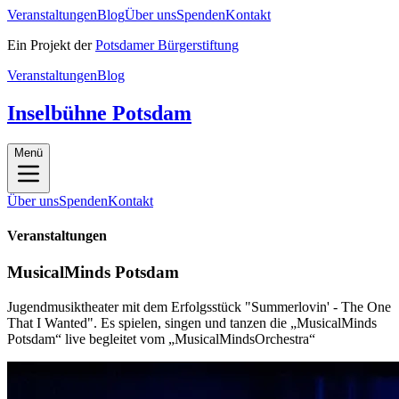
Veranstaltungen
Blog
Über uns
Spenden
Kontakt
Ein Projekt der
Potsdamer Bürgerstiftung
Veranstaltungen
Blog
Inselbühne Potsdam
Menü
Über uns
Spenden
Kontakt
Veranstaltungen
MusicalMinds Potsdam
Jugendmusiktheater mit dem Erfolgsstück "Summerlovin' - The One
That I Wanted". Es spielen, singen und tanzen die „MusicalMinds
Potsdam“ live begleitet vom „MusicalMindsOrchestra“