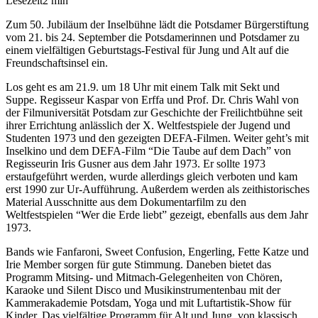
Lesezeit
2
min
Zum 50. Jubiläum der Inselbühne lädt die Potsdamer Bürgerstiftung
vom 21. bis 24. September die Potsdamerinnen und Potsdamer zu
einem vielfältigen Geburtstags-Festival für Jung und Alt auf die
Freundschaftsinsel ein.
Los geht es am 21.9. um 18 Uhr mit einem Talk mit Sekt und
Suppe. Regisseur Kaspar von Erffa und Prof. Dr. Chris Wahl von
der Filmuniversität Potsdam zur Geschichte der Freilichtbühne seit
ihrer Errichtung anlässlich der X. Weltfestspiele der Jugend und
Studenten 1973 und den gezeigten DEFA-Filmen. Weiter geht’s mit
Inselkino und dem DEFA-Film “Die Taube auf dem Dach” von
Regisseurin Iris Gusner aus dem Jahr 1973. Er sollte 1973
erstaufgeführt werden, wurde allerdings gleich verboten und kam
erst 1990 zur Ur-Aufführung. Außerdem werden als zeithistorisches
Material Ausschnitte aus dem Dokumentarfilm zu den
Weltfestspielen “Wer die Erde liebt” gezeigt, ebenfalls aus dem Jahr
1973.
Bands wie Fanfaroni, Sweet Confusion, Engerling, Fette Katze und
Irie Member sorgen für gute Stimmung. Daneben bietet das
Programm Mitsing- und Mitmach-Gelegenheiten von Chören,
Karaoke und Silent Disco und Musikinstrumentenbau mit der
Kammerakademie Potsdam, Yoga und mit Luftartistik-Show für
Kinder. Das vielfältige Programm für Alt und Jung, von klassisch