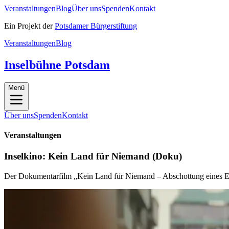
Veranstaltungen
Blog
Über uns
Spenden
Kontakt
Ein Projekt der
Potsdamer Bürgerstiftung
Veranstaltungen
Blog
Inselbühne Potsdam
Menü
Über uns
Spenden
Kontakt
Veranstaltungen
Inselkino: Kein Land für Niemand (Doku)
Der Dokumentarfilm „Kein Land für Niemand – Abschottung eines Ein